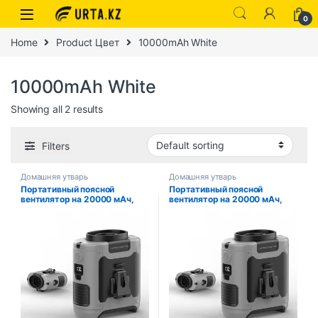
0
Home
Product Цвет
10000mAh White
10000mAh White
Showing all 2 results
Filters
Домашняя утварь
Домашняя утварь
Портативный поясной
Портативный поясной
вентилятор на 20000 мАч,
вентилятор на 20000 мАч,
подвесной шейный
подвесной шейный
вентилятор, сильный ветер
вентилятор, сильный ветер
со светодиодной подсветкой
со светодиодной подсветкой
Power Bank для занятий
Power Bank для занятий
спортом, курьером, работы
спортом, курьером, работы
на открытом воздухе
на открытом воздухе