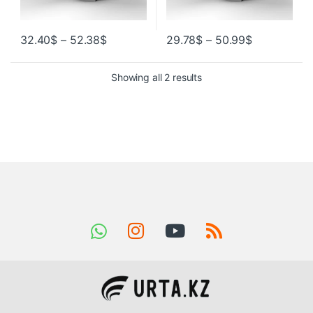
32.40
$
–
52.38
$
29.78
$
–
50.99
$
Showing all 2 results