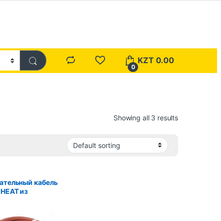
KZT
0.00
0
Showing all 3 results
ательный кабель
HEAT из
дного волокна, 5
м, Катушка 12K
3 мм ± 0,2