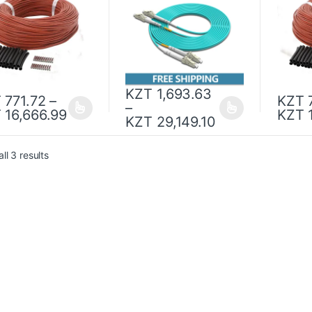
 провода для
Двойной 1M 2M 5M 10M
провод
емы подогрева
30M 100M Двойной
отопле
одиночный волоконно-
оптический кабель
KZT
1,693.63
T
771.72
–
KZT
7
–
T
16,666.99
KZT
1
KZT
29,149.10
ll 3 results