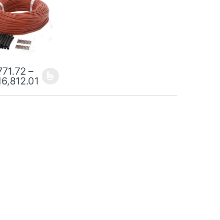
а для системы
ния пола
71.72
–
6,812.01