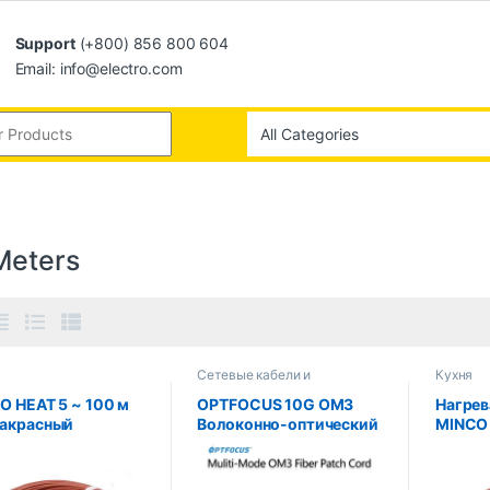
Support
(+800) 856 800 604
Email: info@electro.com
Meters
Сетевые кабели и
Кухня
соединения
O HEAT 5 ~ 100 м
OPTFOCUS 10G OM3
Нагрев
акрасный
Волоконно-оптический
MINCO 
евательный кабель
патч-корд LC UPC
углеро
глеродного волокна
Многорежимный
~ 100 
33 Ом катушка 3 мм
соединительный кабель
33 Ом, 