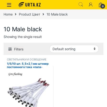
0
Home
Product Цвет
10 Male black
10 Male black
Showing the single result
Filters
СВЕТИЛЬНИКИ И ОСВЕЩЕНИЕ
1/5/10 шт. 5,5×2,1 мм штекер
постоянного тока «папа-
мама» кабель разъем
адаптера для
видеонаблюдения
одноцветный 3528 5050
светодиодный ленточный
светильник