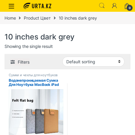
0
Home
Product Цвет
10 inches dark grey
10 inches dark grey
Showing the single result
Filters
Сумки и чехлы для ноутбуков
Водонепроницаемая Сумка
Для Ноутбука MacBook iPad
Pro11 С Диагональю 11–16
Дюймов, Тонкий Фетровый
Чехол Для Планшета, Унисекс