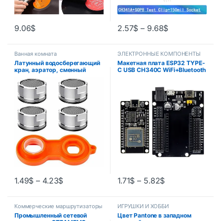
9.06
$
2.57
$
–
9.68
$
Ванная комната
ЭЛЕКТРОННЫЕ КОМПОНЕНТЫ
Латунный водосберегающий
Макетная плата ESP32 TYPE-
кран, аэратор, сменный
C USB CH340C WiFi+Bluetooth
фильтр, смешанная насадка,
со сверхнизким
резьба 24 мм, смеситель для
энергопотреблением,
ванной комнаты, замена
двухъядерный ESP32-
барботерного крана
DevKitC-32 ESP-WROOM
1.49
$
–
4.23
$
1.71
$
–
5.82
$
Коммерческие маршрутизаторы
ИГРУШКИ И ХОББИ
и AP
Промышленный сетевой
Цвет Pantone в западном