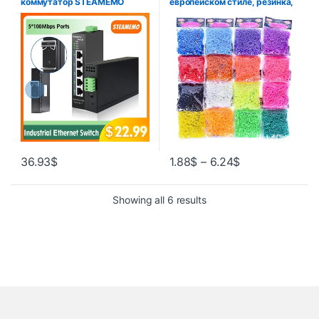
коммутатор STEAMEMO
европейском стиле, резинка,
Ethernet с 5 портами 10/100
радужная вязальная машина,
Мбит/с Base-T
браслеты, ткацкие ленты,
Промышленный сетевой
искусство и ремесла,
коммутатор DIN IP40
игрушки «сделай сам»
36.93
$
1.88
$
–
6.24
$
Showing all 6 results