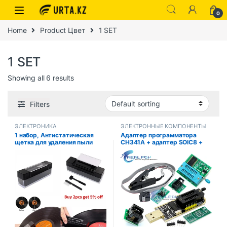
0
Home
Product Цвет
1 SET
1 SET
Showing all 6 results
Filters
ЭЛЕКТРОНИКА
ЭЛЕКТРОННЫЕ КОМПОНЕНТЫ
1 набор, Антистатическая
Адаптер программатора
щетка для удаления пыли
CH341A + адаптер SOIC8 +
зажим SOP8 с кабелем +
адаптер 1,8 В CH341A
EEPROM Flash BIOS USB-
программатор ZIF-адаптер