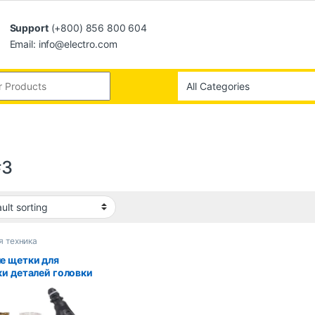
Support
(+800) 856 800 604
Email: info@electro.com
#3
я техника
е щетки для
ки деталей головки
вого пылесоса
her SC1 SC2 SC3
SC5 SC7 CTK10