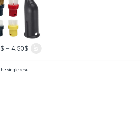
0 Мощная щетка
чистки насадки
9
$
–
4.50
$
he single result