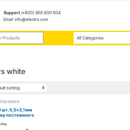
Support
(+800) 856 800 604
Email: info@electro.com
rs white
ИЛЬНИКИ И
ЩЕНИЕ
0 шт. 5,5×2,1 мм
ер постоянного
 «папа-мама»
ль разъем