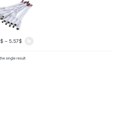
тера для
еонаблюдения
цветный 3528
 светодиодный
очный
ильник
2
$
–
5.57
$
he single result