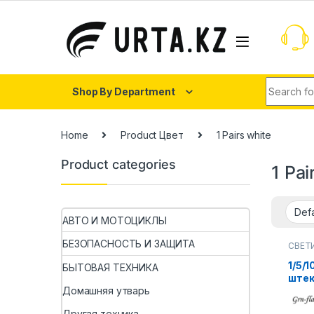
Shop By Department
Home
Product Цвет
1 Pairs white
Product categories
1 Pai
АВТО И МОТОЦИКЛЫ
БЕЗОПАСНОСТЬ И ЗАЩИТА
СВЕТ
ОСВЕ
1/5/1
БЫТОВАЯ ТЕХНИКА
штек
тока
Домашняя утварь
кабе
Другая техника