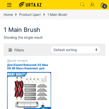
0
Home
Product Цвет
1 Main Brush
1 Main Brush
Showing the single result
Filters
Другая техника
Для Xiaomi Roborock S5 Max
S6 S6 Maxv Комплект для
замены пылесоса Роликовая
щетка HEPA-фильтр Швабра
Запасные части