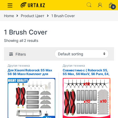
0
Home
Product Цвет
1 Brush Cover
1 Brush Cover
Showing all 2 results
Filters
Другая техника
Другая техника
Для Xiaomi Roborock S5 Max
Совместимо с ( Roborock S5,
S6 S6 Maxv Комплект для
S5 Max, S6 MaxV, S6 Pure, E4,
замены пылесоса Роликовая
E5, S51, S52, S55 ) Валик
щетка HEPA-фильтр Швабра
Боковая Щетка Фильтр
Запасные части
Швабра Аксессуары Деталь