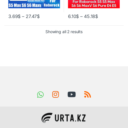
3.69
$
–
27.47
$
6.10
$
–
45.18
$
Showing all 2 results