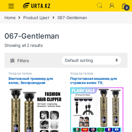
0
Home
Product Цвет
067-Gentleman
067-Gentleman
Showing all 2 results
Filters
Уход за телом
Уход за телом
Винтажный триммер для
Портативная машинка для
волос, беспроводная
стрижки волос T9,
электрическая машинка для
винтажный триммер для
стрижки волос, портативная
волос, бритва с быстрой
бритва для парикмахера,
зарядкой через USB,
машинка для стрижки волос с
парикмахерская,
быстрой зарядкой через USB
беспроводная машинка для
для парикмахерской
стрижки волос для мужчин,
барбе