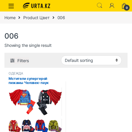
0
Home
Product Цвет
006
006
Showing the single result
Filters
ОДЕЖДА
Мстители супергерой
пижамы Человек-паук
Железный человек ночная
рубашка костюм для
мальчиков с длинными
рукавами Рождественский
костюм пижамы Хэллоуин
косплей костюм