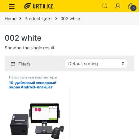
0
Home
Product Цвет
002 white
002 white
Showing the single result
Filters
Персональные компьютеры
10-дюймовый сенсорный
экран Android-планшет
Ресторан Планшет Заказ
Оплата Смарт-экраны
Пользовательский Android
Pos Tablet PC