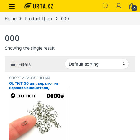
0
Home
Product Цвет
000
000
Showing the single result
Filters
СПОРТ И РАЗВЛЕЧЕНИЯ
OUTKIT 50 шт., вертлюг из
нержавеющей стали,
аксессуары для рыбалки,
разъем, зажим для приманки,
вращающиеся вертлюжки,
снасти для морской рыбалки