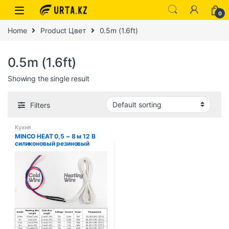
0
Home
Product Цвет
0.5m (1.6ft)
0.5m (1.6ft)
Showing the single result
Filters
Кухня
MINCO HEAT 0,5 ~ 8 м 12 В
силиконовый резиновый
нагревательный провод для
рулевого колеса/автокресла/
одеяла/гревательных
подушечек/теплого
напольного коврика