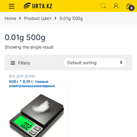
0
Home
Product Цвет
0.01g 500g
0.01g 500g
Showing the single result
Filters
ВСЕ ДЛЯ ДОМА
500 г * 0,01 г, точные
электронные ювелирные
изделия, граммовые весы,
прецизионные весы,
портативная функция
калибровки, ультра-четкий
дисплей