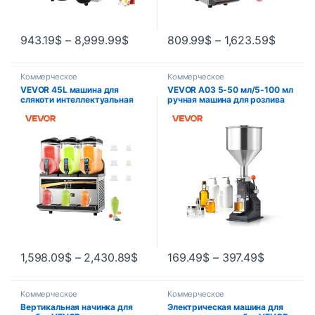
943.19
$
–
8,999.99
$
809.99
$
–
1,623.59
$
Коммерческое
Коммерческое
VEVOR 45L машина для
VEVOR A03 5-50 мл/5-100 мл
слякоти интеллектуальная
ручная машина для розлива
светодиодная панель
жидкости регулируемая с
управления диспенсер для
бункером для воды сока
напитков соковыжималка для
шампуня меда
гранулирования напитков
машина для приготовления
смузи для рекламы
1,598.09
$
–
2,430.89
$
169.49
$
–
397.49
$
Коммерческое
Коммерческое
Вертикальная начинка для
Электрическая машина для