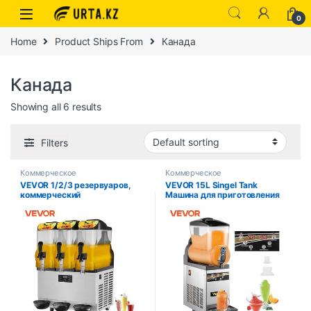
0
Home
Product Ships From
Канада
Канада
Showing all 6 results
Filters
Коммерческое
Коммерческое
VEVOR 1/2/3 резервуаров,
VEVOR 15L Singel Tank
коммерческий
Машина для приготовления
льдогенератор для смузи и
льда для слякоти Мороженое
холодных соков, устройство
Снег Смузи Напиток
для приготовления
Производитель граниты
замороженных напитков,
Нержавеющая сталь для
диспенсер для холодных
бизнеса Коммерческие
напитков, торговый автомат
для дома