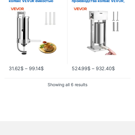
колбас VEVOR емкостью
производства колбас VEVOR,
1,5/3 л, кухонные комбайны
10 л/15 л, машина для
для наполнения с 3 трубками
производства колбас из
для начинки, кухонные
нержавеющей стали,
аксессуары, бытовая
коммерческий класс с 4
техника
наполнительными воронками
для дома
31.62
$
–
99.14
$
524.99
$
–
932.40
$
Showing all 6 results