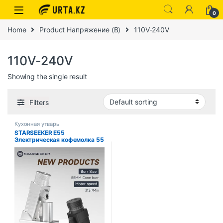
0
Home
Product Напряжение (В)
110V-240V
110V-240V
Showing the single result
Filters
Кухонная утварь
STARSEEKER E55
Электрическая кофемолка 55
мм Конусные заусенцы для
эспрессо Бесступенчатая
регулировка тонкости
Мельница для холодного
заваривания в зернах Черный
Серебристый