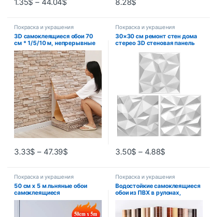
1.35
$
–
44.04
$
8.28
$
Покраска и украшения
Покраска и украшения
3D самоклеящиеся обои 70
30×30 см ремонт стен дома
см * 1/5/10 м, непрерывные
стерео 3D стеновая панель
водонепроницаемые
несамоклеящаяся 3D
наклейки на кирпичную
наклейка на стену
стену, гостиная, спальня,
художественная плитка 3d
детская комната, домашний
обои комната ванная комната
декор
потолок
3.33
$
–
47.39
$
3.50
$
–
4.88
$
Покраска и украшения
Покраска и украшения
50 см x 5 м льняные обои
Водостойкие самоклеящиеся
самоклеящиеся
обои из ПВХ в рулонах,
водонепроницаемые
мебельные шкафы,
съемные обои для спальни
виниловая декоративная
пленка, наклейки под дерево