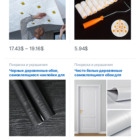
стены
инструмент
17.43
$
–
19.16
$
5.94
$
Покраска и украшения
Покраска и украшения
Черные деревянные обои,
Чисто белые деревянные
самоклеящиеся наклейки для
самоклеящиеся обои для
мебели, меняющие цвет,
шкафа, водостойкие
наклейки для гардероба,
виниловые обои из ПВХ, шкаф
материалы и
для спальни, мебель, ремонт
принадлежности для
двери, наклейка на стену
украшения дома