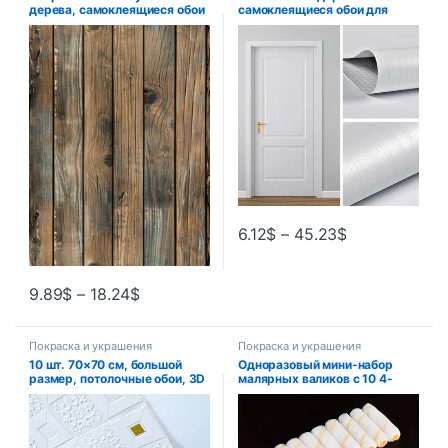
дерева, самоклеящиеся обои
самоклеящиеся обои для
с деревянной доской, рулон
шкафа, водостойкие
съемного винилового
виниловые обои из ПВХ, шкаф
настенного покрытия для
для спальни, мебель, ремонт
ресторана
двери, наклейка на стену
6.12
$
–
45.23
$
9.89
$
–
18.24
$
Покраска и украшения
Покраска и украшения
10 шт. 70×70 см, большой
Одноразовый мини-набор
размер, потолочные обои, 3D
малярных валиков с 10 4-
кирпич, водонепроницаемые
дюймовыми крышками,
наклейки на стену,
длинный валик длиной 30 см,
пенопластовые
малярный валик для
самоклеящиеся украшения
покраски стен, практичный