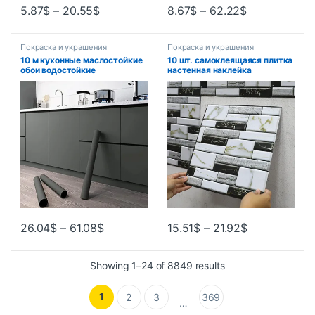
5.87
$
–
20.55
$
8.67
$
–
62.22
$
Покраска и украшения
Покраска и украшения
10 м кухонные маслостойкие
10 шт. самоклеящаяся плитка
обои водостойкие
настенная наклейка
самоклеящиеся наклейки
домашний декор 3d наклейки
ремонт шкафа без
из ПВХ чехлы для кухонного
формальдегида устойчивый к
шкафа ванная комната
плесени декор стены
водонепроницаемые обои
26.04
$
–
61.08
$
15.51
$
–
21.92
$
Showing 1–24 of 8849 results
1
2
3
369
…