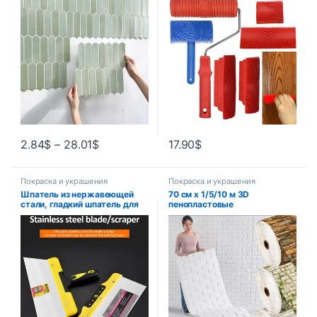
плитка, фартук для кухни,
краски, инструменты для
ванной комнаты, устойчивая
узора древесины для стены,
к воде, 30×30 см
комнаты, художественный
набор инструментов под
дерево
2.84
$
–
28.01
$
17.90
$
Покраска и украшения
Покраска и украшения
Шпатель из нержавеющей
70 см x 1/5/10 м 3D
стали, гладкий шпатель для
пенопластовые
гипсокартона, гибкий
самоклеящиеся обои
шпатель, инструменты для
водостойкие наклейки на
отделки краски,
кирпичную стену гостиная
строительные инструменты
спальня наклейки на стену
для штукатурки стен
украшение дома