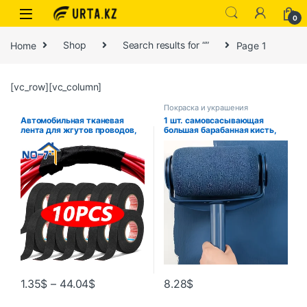
0
Home
Shop
Search results for “”
Page 1
[vc_row][vc_column]
Покраска и украшения
Автомобильная тканевая
1 шт. самовсасывающая
лента для жгутов проводов,
большая барабанная кисть,
термостойкая
искусственная, латексная
водонепроницаемая
краска, Настенная кисть
изоляционная изоляционная
лента, черная
самоклеящаяся тканевая
лента
1.35
$
–
44.04
$
8.28
$