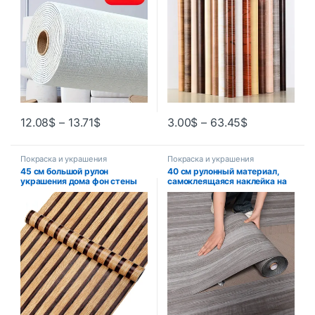
для домашнего декора
12.08
$
–
13.71
$
3.00
$
–
63.45
$
Покраска и украшения
Покраска и украшения
45 см большой рулон
40 см рулонный материал,
украшения дома фон стены
самоклеящаяся наклейка на
стол шкаф обои деревянные
стену под дерево, напольная
полосы водостойкие ПВХ
наклейка, фон, украшение
самоклеящиеся наклейки на
стены, спальня, кухня,
стену
водонепроницаемая