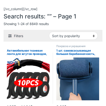
[/vc_column][/vc_row]
Search results: “” – Page 1
Showing 1–24 of 8849 results
Filters
Покраска и украшения
Автомобильная тканевая
1 шт. самовсасывающая
лента для жгутов проводов,
большая барабанная кисть,
термостойкая
искусственная, латексная
водонепроницаемая
краска, Настенная кисть
изоляционная изоляционная
лента, черная
самоклеящаяся тканевая
лента