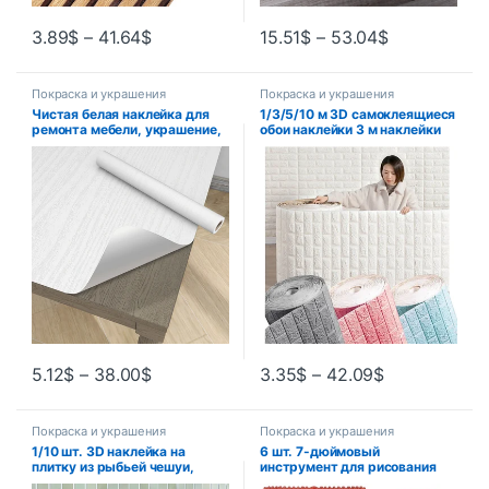
3.89
$
–
41.64
$
15.51
$
–
53.04
$
Покраска и украшения
Покраска и украшения
Чистая белая наклейка для
1/3/5/10 м 3D самоклеящиеся
ремонта мебели, украшение,
обои наклейки 3 м наклейки
водостойкая настольная
на кирпичную стену
дверь шкафа,
домашний декор обои для
самоклеящиеся бытовые
стен DIY спальня Papel De
обои под дерево
Parede
5.12
$
–
38.00
$
3.35
$
–
42.09
$
Покраска и украшения
Покраска и украшения
1/10 шт. 3D наклейка на
6 шт. 7-дюймовый
плитку из рыбьей чешуи,
инструмент для рисования
самоклеящаяся 3D зеленая
текстурой дерева, валик для