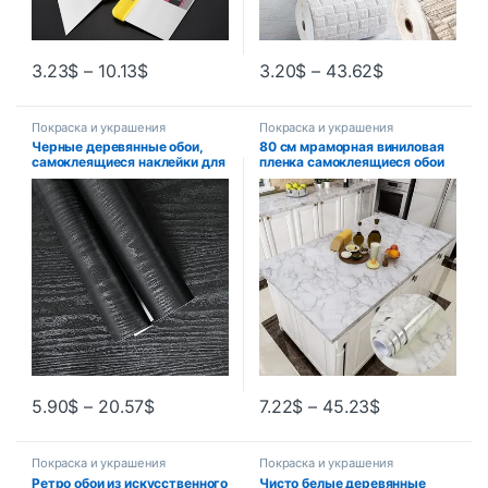
3.23
$
–
10.13
$
3.20
$
–
43.62
$
Покраска и украшения
Покраска и украшения
Черные деревянные обои,
80 см мраморная виниловая
самоклеящиеся наклейки для
пленка самоклеящиеся обои
мебели, меняющие цвет,
для ванной комнаты, кухни,
наклейки для гардероба,
бумага Ambry, мебель для
материалы и
гостиной, ПВХ,
принадлежности для
водонепроницаемая наклейка
украшения дома
на стену
5.90
$
–
20.57
$
7.22
$
–
45.23
$
Покраска и украшения
Покраска и украшения
Ретро обои из искусственного
Чисто белые деревянные