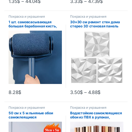
1.35
$
–
44.04
$
3.33
$
–
47.39
$
Покраска и украшения
Покраска и украшения
1 шт. самовсасывающая
30×30 см ремонт стен дома
большая барабанная кисть,
стерео 3D стеновая панель
искусственная, латексная
несамоклеящаяся 3D
краска, Настенная кисть
наклейка на стену
художественная плитка 3d
обои комната ванная комната
потолок
8.28
$
3.50
$
–
4.88
$
Покраска и украшения
Покраска и украшения
50 см x 5 м льняные обои
Водостойкие самоклеящиеся
самоклеящиеся
обои из ПВХ в рулонах,
водонепроницаемые
мебельные шкафы,
съемные обои для спальни
виниловая декоративная
пленка, наклейки под дерево