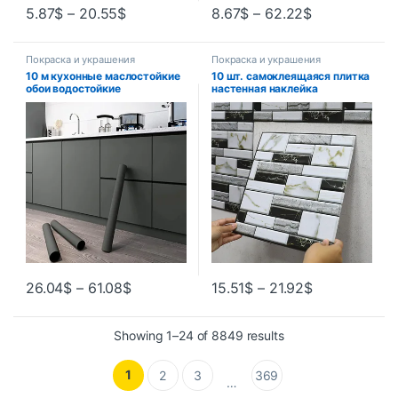
5.87
$
–
20.55
$
8.67
$
–
62.22
$
Покраска и украшения
Покраска и украшения
10 м кухонные маслостойкие
10 шт. самоклеящаяся плитка
обои водостойкие
настенная наклейка
самоклеящиеся наклейки
домашний декор 3d наклейки
ремонт шкафа без
из ПВХ чехлы для кухонного
формальдегида устойчивый к
шкафа ванная комната
плесени декор стены
водонепроницаемые обои
26.04
$
–
61.08
$
15.51
$
–
21.92
$
Showing 1–24 of 8849 results
1
2
3
369
…