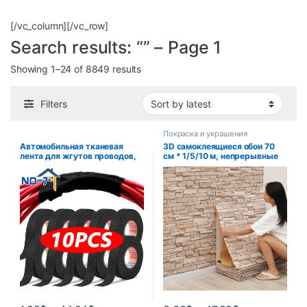
[/vc_column][/vc_row]
Search results: “” – Page 1
Showing 1–24 of 8849 results
Filters
Покраска и украшения
Автомобильная тканевая
3D самоклеящиеся обои 70
лента для жгутов проводов,
см * 1/5/10 м, непрерывные
термостойкая
водонепроницаемые
водонепроницаемая
наклейки на кирпичную
изоляционная изоляционная
стену, гостиная, спальня,
лента, черная
детская комната, домашний
самоклеящаяся тканевая
декор
лента