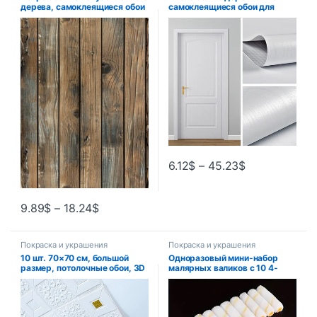
дерева, самоклеящиеся обои
самоклеящиеся обои для
с деревянной доской, рулон
шкафа, водостойкие
съемного винилового
виниловые обои из ПВХ, шкаф
настенного покрытия для
для спальни, мебель, ремонт
ресторана
двери, наклейка на стену
6.12
$
–
45.23
$
9.89
$
–
18.24
$
Покраска и украшения
Покраска и украшения
10 шт. 70×70 см, большой
Одноразовый мини-набор
размер, потолочные обои, 3D
малярных валиков с 10 4-
кирпич, водонепроницаемые
дюймовыми крышками,
наклейки на стену,
длинный валик длиной 30 см,
пенопластовые
малярный валик для
самоклеящиеся украшения
покраски стен, практичный