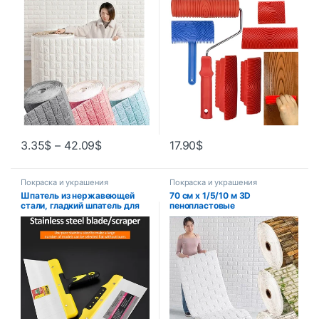
домашний декор обои для
краски, инструменты для
стен DIY спальня Papel De
узора древесины для стены,
Parede
комнаты, художественный
набор инструментов под
дерево
3.35
$
–
42.09
$
17.90
$
Покраска и украшения
Покраска и украшения
Шпатель из нержавеющей
70 см x 1/5/10 м 3D
стали, гладкий шпатель для
пенопластовые
гипсокартона, гибкий
самоклеящиеся обои
шпатель, инструменты для
водостойкие наклейки на
отделки краски,
кирпичную стену гостиная
строительные инструменты
спальня наклейки на стену
для штукатурки стен
украшение дома