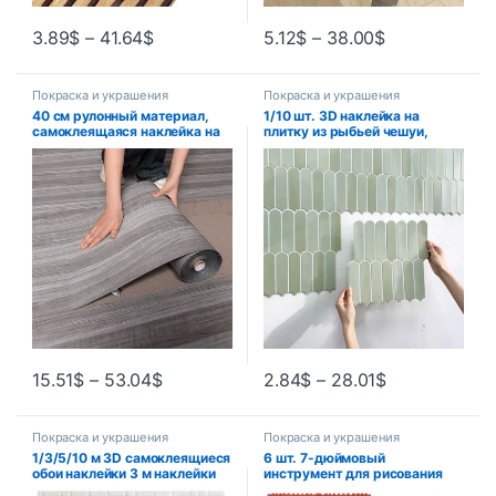
3.89
$
–
41.64
$
5.12
$
–
38.00
$
Покраска и украшения
Покраска и украшения
40 см рулонный материал,
1/10 шт. 3D наклейка на
самоклеящаяся наклейка на
плитку из рыбьей чешуи,
стену под дерево, напольная
самоклеящаяся 3D зеленая
наклейка, фон, украшение
плитка, фартук для кухни,
стены, спальня, кухня,
ванной комнаты, устойчивая
водонепроницаемая
к воде, 30×30 см
15.51
$
–
53.04
$
2.84
$
–
28.01
$
Покраска и украшения
Покраска и украшения
1/3/5/10 м 3D самоклеящиеся
6 шт. 7-дюймовый
обои наклейки 3 м наклейки
инструмент для рисования
на кирпичную стену
текстурой дерева, валик для