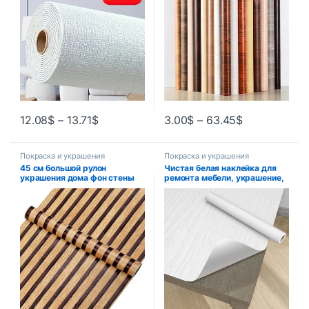
для домашнего декора
12.08
$
–
13.71
$
3.00
$
–
63.45
$
Покраска и украшения
Покраска и украшения
45 см большой рулон
Чистая белая наклейка для
украшения дома фон стены
ремонта мебели, украшение,
стол шкаф обои деревянные
водостойкая настольная
полосы водостойкие ПВХ
дверь шкафа,
самоклеящиеся наклейки на
самоклеящиеся бытовые
стену
обои под дерево