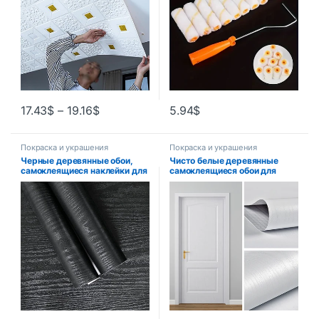
стены
инструмент
17.43
$
–
19.16
$
5.94
$
Покраска и украшения
Покраска и украшения
Черные деревянные обои,
Чисто белые деревянные
самоклеящиеся наклейки для
самоклеящиеся обои для
мебели, меняющие цвет,
шкафа, водостойкие
наклейки для гардероба,
виниловые обои из ПВХ, шкаф
материалы и
для спальни, мебель, ремонт
принадлежности для
двери, наклейка на стену
украшения дома