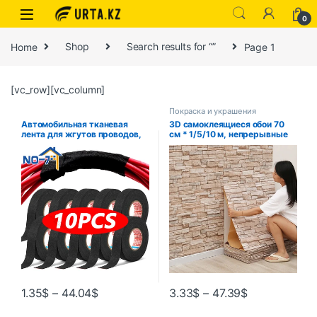
0
Home
Shop
Search results for “”
Page 1
[vc_row][vc_column]
Покраска и украшения
Автомобильная тканевая
3D самоклеящиеся обои 70
лента для жгутов проводов,
см * 1/5/10 м, непрерывные
термостойкая
водонепроницаемые
водонепроницаемая
наклейки на кирпичную
изоляционная изоляционная
стену, гостиная, спальня,
лента, черная
детская комната, домашний
самоклеящаяся тканевая
декор
лента
1.35
$
–
44.04
$
3.33
$
–
47.39
$