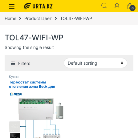
0
Home
Product Цвет
TOL47-WIFI-WP
TOL47-WIFI-WP
Showing the single result
Filters
Кухня
Термостат системы
отопления зоны Beok для
водяного пола и газового
котла, контроллер
термостата, 8-зонный с
приводом