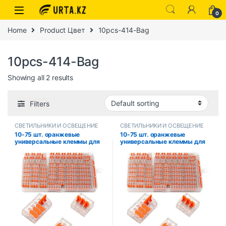
0
Home
Product Цвет
10pcs-414-Bag
10pcs-414-Bag
Showing all 2 results
Filters
СВЕТИЛЬНИКИ И ОСВЕЩЕНИЕ
СВЕТИЛЬНИКИ И ОСВЕЩЕНИЕ
10-75 шт. оранжевые
10-75 шт. оранжевые
универсальные клеммы для
универсальные клеммы для
быстрого подключения,
быстрого подключения,
разъемы для
разъемы для
электрооборудования,
электрооборудования,
клеммы для разъемов
клеммы для разъемов
проводов, 250 В/32 А
проводов, 250 В/32 А