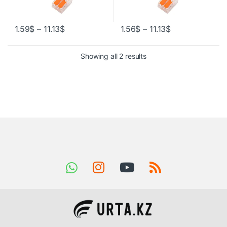
1.59
$
–
11.13
$
1.56
$
–
11.13
$
Showing all 2 results