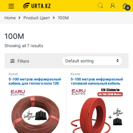
0
Home
Product Цвет
100M
100M
Showing all 7 results
Filters
Кухня
Кухня
5-100 метров инфракрасный
5-100 метров инфракрасный
кабель для теплого пола 12K
тепловой напольный кабель
33 Ом/м, электрический
12K 33 Ом/м электрическая
кабель из углеродного
карбоновая нагревательная
волокна 2,0 мм, утолщенный
катушка проволоки 3,0 мм
провод для теплого пола
оптоволоконная проволока
утолщение горячей линии