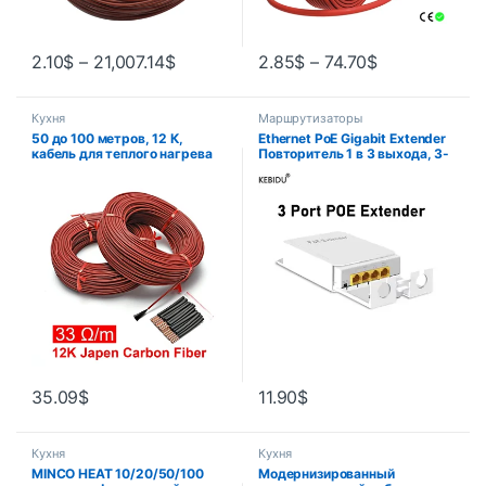
2.10
$
–
21,007.14
$
2.85
$
–
74.70
$
Кухня
Маршрутизаторы
50 до 100 метров, 12 К,
Ethernet PoE Gigabit Extender
кабель для теплого нагрева
Повторитель 1 в 3 выхода, 3-
пола, 33 Ом/м,
портовый наружный
нагревательные провода из
водонепроницаемый, с
углеродного волокна,
питанием 1000 Мбит/с и
нагревательная проволока,
передачей данных
катушка
35.09
$
11.90
$
Кухня
Кухня
MINCO HEAT 10/20/50/100
Модернизированный