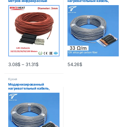
метров инфракрасный
нагревательный кабель,
кабель для теплого пола 12K
прозрачный нагревательный
33 Ом/м катушка 3 мм ± 0,2
провод для пола, 100 м, 12 К,
электрические карбоновые
33 Ом/M, карбоновый
нагревательные провода
электрический
нагревательный кабель
3.08
$
–
31.31
$
54.26
$
Кухня
Модернизированный
нагревательный кабель,
прозрачный нагревательный
провод для пола, 100 м, 12 К,
33 Ом/M, карбоновый
электрический
нагревательный кабель